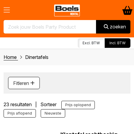
zoeken
Excl. BTW
Incl. BTW
Home
Dinertafels
Fitleren
23 resultaten | Sorteer
Prijs oplopend
Prijs aflopend
Nieuwste