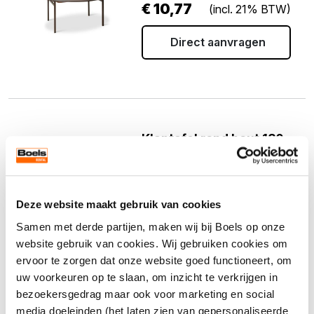
€
10,77
(incl. 21% BTW)
Direct aanvragen
Klaptafel rond hout 180
cm
Artikelnr. 20527
€
14,46
(incl. 21% BTW)
Deze website maakt gebruik van cookies
Samen met derde partijen, maken wij bij Boels op onze
Direct aanvragen
website gebruik van cookies. Wij gebruiken cookies om
ervoor te zorgen dat onze website goed functioneert, om
uw voorkeuren op te slaan, om inzicht te verkrijgen in
bezoekersgedrag maar ook voor marketing en social
media doeleinden (het laten zien van gepersonaliseerde