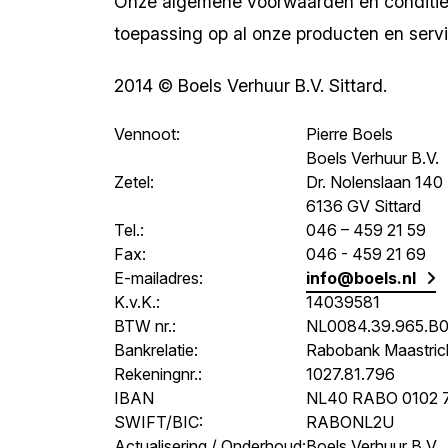
Onze algemene voorwaarden en condities
toepassing op al onze producten en service
2014 © Boels Verhuur B.V. Sittard.
Vennoot:
Pierre Boels
Boels Verhuur B.V.
Zetel:
Dr. Nolenslaan 140
6136 GV Sittard
Tel.:
046 – 459 21 59
Fax:
046 - 459 21 69
E-mailadres:
info@boels.nl
K.v.K.:
14039581
BTW nr.:
NL0084.39.965.B0
Bankrelatie:
Rabobank Maastric
Rekeningnr.:
1027.81.796
IBAN
NL40 RABO 0102 
SWIFT/BIC:
RABONL2U
Actualisering / Onderhoud:
Boels Verhuur B.V.