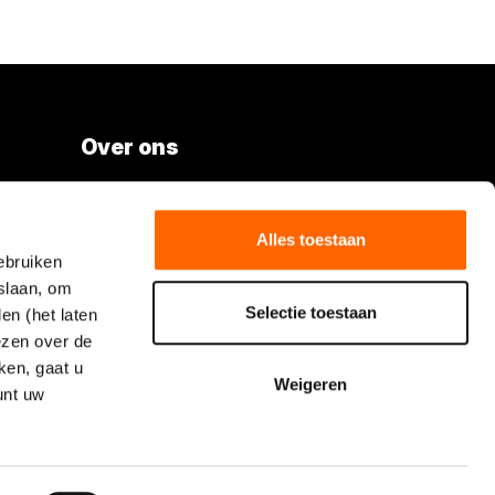
Over ons
Vacatures
Over Boels Rental
Alles toestaan
ebruiken
Boels.com
slaan, om
Selectie toestaan
en (het laten
Volg Boels Rental
lezen over de
ken, gaat u
Weigeren
unt uw