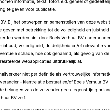
en informatie, tekst, foto’s e.d. geheel of gedeeltelij
g te geven voor publicatie.
BV. Bij het ontwerpen en samen­stellen van deze website
e geven met betrekking tot de volledigheid en juisthe
derden worden niet door Boels Verhuur BV onderhouden
inhoud, volledigheid, duidelijkheid en/of relevantie va
eventuele schade, hoe ook genaamd, als gevolg van de 
elateerde webapplicaties uitdrukkelijk af.
ilverkeer niet per definitie als vertrouwelijke informat
erancier - klantrelatie bestaat en/of Boels Verhuur BV
de belangen van de verzender geen tegenstrijdig belan
rhuur BV zelf.