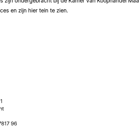
 zijn ondergebracht bij de Kamer van Koophandel Maast
s en zijn hier tein te zien.
1
ht
7817 96