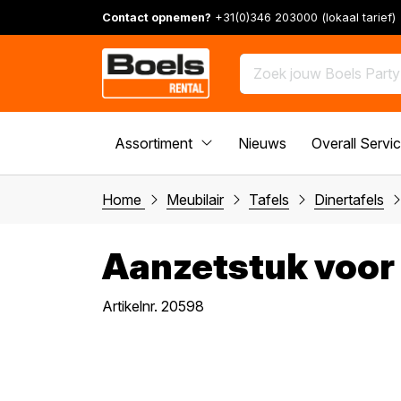
Contact opnemen?
+31(0)346 203000 (lokaal tarief)
Assortiment
Nieuws
Overall Servi
Home
Meubilair
Tafels
Dinertafels
Aanzetstuk voor 
Artikelnr. 20598