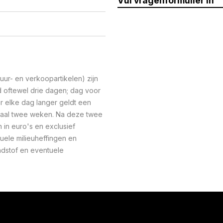
Vul vragenformulier in
ur- en verkoopartikelen) zijn
oftewel drie dagen; dag voor
r elke dag langer geldt een
maal twee weken. Na deze twee
n in euro's en exclusief
uele milieuheffingen en
ndstof en eventuele