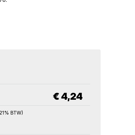
€
4,24
l. 21% BTW)