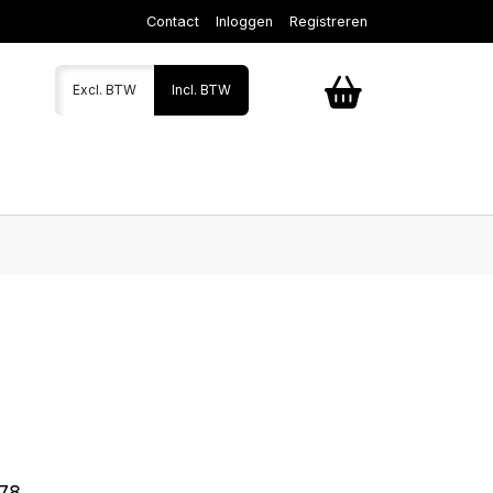
Contact
Inloggen
Registreren
Excl. BTW
Incl. BTW
78.