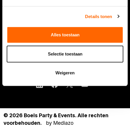
Contact
Details tonen
Over ons
Alles toestaan
Vacatures
Over Boels Rental
Selectie toestaan
Boels.com
Volg Boels Rental
Weigeren
© 2026 Boels Party & Events. Alle rechten
voorbehouden.
by Mediazo