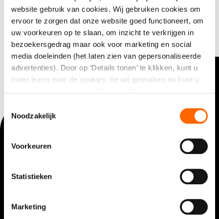
website gebruik van cookies. Wij gebruiken cookies om
Water toebehoren
ervoor te zorgen dat onze website goed functioneert, om
uw voorkeuren op te slaan, om inzicht te verkrijgen in
bezoekersgedrag maar ook voor marketing en social
media doeleinden (het laten zien van gepersonaliseerde
advertenties). Door op ‘Details tonen’ te klikken, kunt u
meer lezen over de cookies die wij gebruiken en kunt u
uw voorkeuren opslaan. Door op ‘Alles toestaan’ te
Contact opnemen?
klikken, gaat u akkoord met het gebruik van alle cookies
Toestemmingsselectie
zoals omschreven in onze cookieverklaring. U kunt uw
Noodzakelijk
+31(0)346 203000
gegeven toestemming op ieder moment wijzigen of
(lokaal tarief)
intrekken.
Voorkeuren
Klantenservice
Statistieken
Overall services
Nieuws
Marketing
FAQ