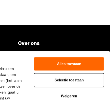
Over ons
Vacatures
Over Boels Rental
Alles toestaan
ebruiken
Boels.com
slaan, om
Selectie toestaan
en (het laten
Volg Boels Rental
lezen over de
ken, gaat u
Weigeren
unt uw