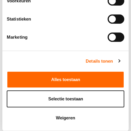
Voorkeuren
Specificaties
Statistieken
Lengte
36 cm
Marketing
Breedte
51 cm
Hoogte
26 cm
Details tonen
Stekker
Schuko stekker 2-polig
16A
Alles toestaan
Vermogen
230V/1,5kW
Selectie toestaan
Verpakkingseenheid
1
Weigeren
De huurprijzen (met uitzondering van machineverhuur- en
verkoopartikelen) zijn gebaseerd op een huurperiode van een