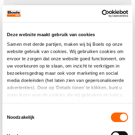
Geschikt voor professioneel en intensief
Verpakkingseenheid
gebruik.
1
Deze website maakt gebruik van cookies
Aantal
Samen met derde partijen, maken wij bij Boels op onze
website gebruik van cookies. Wij gebruiken cookies om
ervoor te zorgen dat onze website goed functioneert, om
uw voorkeuren op te slaan, om inzicht te verkrijgen in
bezoekersgedrag maar ook voor marketing en social
media doeleinden (het laten zien van gepersonaliseerde
Direct aanvragen
advertenties). Door op ‘Details tonen’ te klikken, kunt u
meer lezen over de cookies die wij gebruiken en kunt u
Kwaliteit, service én een compleet
uw voorkeuren opslaan. Door op ‘Alles toestaan’ te
klikken, gaat u akkoord met het gebruik van alle cookies
assortiment
Toestemmingsselectie
zoals omschreven in onze cookieverklaring. U kunt uw
Noodzakelijk
gegeven toestemming op ieder moment wijzigen of
intrekken.