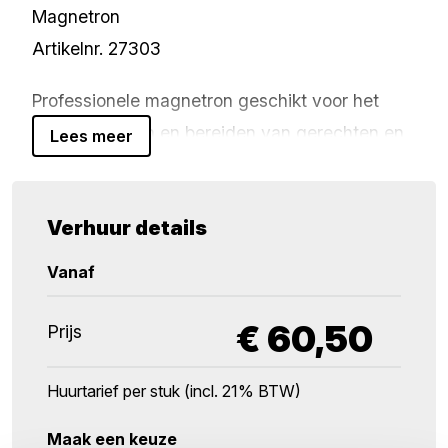
Magnetron
Artikelnr. 27303
Professionele magnetron geschikt voor het
snel opwarmen en bereiden van gerechten en
Lees meer
dranken in horeca-, catering- en
evenementomgevingen. Ideaal voor buffetten,
Verhuur details
keukens en mobiele catering.
Vanaf
De magnetron werkt op een standaard
230V
aansluiting (Schuko stekker, 2-polig / 16A)
€
60,50
Prijs
en heeft een vermogen van 1,5 kW voor
efficiënt en gelijkmatig opwarmen.
Huurtarief per stuk (incl. 21% BTW)
Afmetingen: 36 × 51 × 26 cm (l × b × h)
Maak een keuze