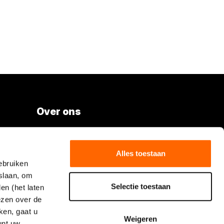
Over ons
Vacatures
Over Boels Rental
Alles toestaan
ebruiken
Boels.com
slaan, om
Selectie toestaan
en (het laten
Volg Boels Rental
lezen over de
ken, gaat u
Weigeren
unt uw