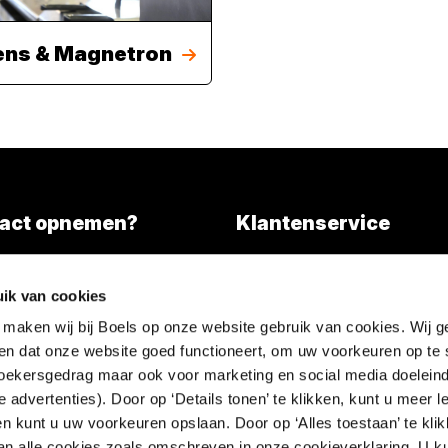
ns & Magnetron
act opnemen?
Klantenservice
Overall services
)346 203000
ik van cookies
l tarief)
Nieuws
 maken wij bij Boels op onze website gebruik van cookies. Wij g
FAQ
en dat onze website goed functioneert, om uw voorkeuren op te 
Contact
ezoekersgedrag maar ook voor marketing en social media doeleind
 advertenties). Door op ‘Details tonen’ te klikken, kunt u meer 
en kunt u uw voorkeuren opslaan. Door op ‘Alles toestaan’ te klik
an alle cookies zoals omschreven in onze cookieverklaring. U k