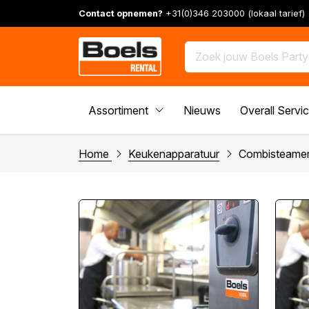
Contact opnemen?
+31(0)346 203000 (lokaal tarief)
Assortiment
Nieuws
Overall Servi
Home
Keukenapparatuur
Combisteamer