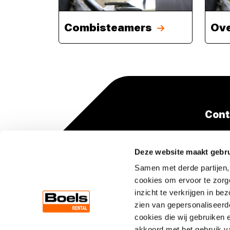
Combisteamers
Ove
Cont
+31(0
Deze website maakt gebru
(lokaa
Samen met derde partijen,
cookies om ervoor te zorg
inzicht te verkrijgen in b
zien van gepersonaliseerde
cookies die wij gebruiken 
akkoord met het gebruik v