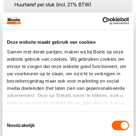
Huurtarief per stuk (incl. 21% BTW)
standaard 230V aansluiting (Schuko
stekker 2-polig)
.
Maak een keuze
Afmetingen:
89 × 63 × 60 cm (l × b × h)
Verpakkingseenheid
Vermogen:
3.400 W
Deze website maakt gebruik van cookies
1
Samen met derde partijen, maken wij bij Boels op onze
Een praktische en efficiënte oplossing voor
website gebruik van cookies. Wij gebruiken cookies om
Aantal
ervoor te zorgen dat onze website goed functioneert, om
professioneel gebruik.
uw voorkeuren op te slaan, om inzicht te verkrijgen in
bezoekersgedrag maar ook voor marketing en social
media doeleinden (het laten zien van gepersonaliseerde
advertenties). Door op ‘Details tonen’ te klikken, kunt u
meer lezen over de cookies die wij gebruiken en kunt u
Direct aanvragen
uw voorkeuren opslaan. Door op ‘Alles toestaan’ te
klikken, gaat u akkoord met het gebruik van alle cookies
Toestemmingsselectie
Kwaliteit, service én een compleet
zoals omschreven in onze cookieverklaring. U kunt uw
Noodzakelijk
gegeven toestemming op ieder moment wijzigen of
assortiment