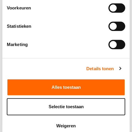
intrekken.
Voorkeuren
Statistieken
Specificaties
Marketing
Lengte
89 cm
Breedte
63 cm
Details tonen
Hoogte
60 cm
Alles toestaan
Vermogen
230V/3400W
Verpakkingseenheid
1
Selectie toestaan
Stekker
Schuko stekker 2-polig
Weigeren