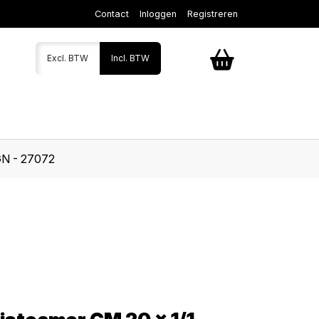
Contact
Inloggen
Registreren
Excl. BTW
Incl. BTW
GN - 27072