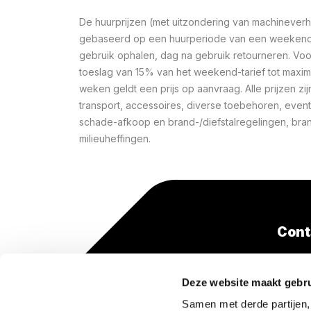
De huurprijzen (met uitzondering van machineverhu
gebaseerd op een huurperiode van een weekend 
gebruik ophalen, dag na gebruik retourneren. Voo
toeslag van 15% van het weekend-tarief tot maxi
weken geldt een prijs op aanvraag. Alle prijzen zij
transport, accessoires, diverse toebehoren, event
schade-afkoop en brand-/diefstalregelingen, bra
milieuheffingen.
Cont
+31(0
Deze website maakt gebru
(lokaa
Samen met derde partijen,