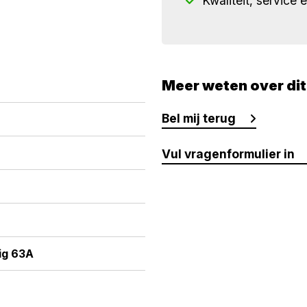
Kwaliteit, service 
Meer weten over di
Bel mij terug
Vul vragenformulier in
ig 63A