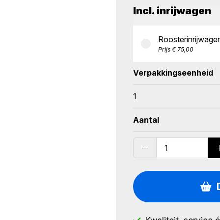
Afmetingen:
91 × 112,5
Incl. inrijwagen
Een robuuste oplossing
Roosterinrijwag
foodproductie.
Prijs € 75,00
Verpakkingseenheid
1
Aantal