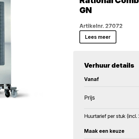
Rational Comb
GN
Artikelnr. 27072
Lees meer
Zeer krachtige profess
van
grote volumes ge
horeca, catering en ev
Verhuur details
vereist is.
Vanaf
De combisteamer word
Prijs
roosterinrijwagen
. De
voor bakken, stomen, g
Huurtarief per stuk (inc
voor intensief professio
krachtstroom (CEE ste
Maak een keuze