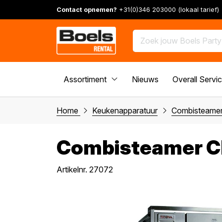
Contact opnemen?
+31(0)346 203000 (lokaal tarief)
Assortiment
Nieuws
Overall Servi
Home
Keukenapparatuur
Combisteamer
Combisteamer CM
Artikelnr. 27072