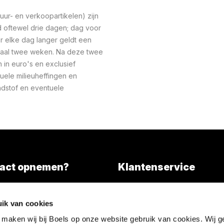
ur- en verkoopartikelen) zijn
oftewel drie dagen; dag voor
r elke dag langer geldt een
maal twee weken. Na deze twee
n in euro's en exclusief
uele milieuheffingen en
ndstof en eventuele
act opnemen?
Klantenservice
Overall services
)346 203000
ik van cookies
l tarief)
Nieuws
 maken wij bij Boels op onze website gebruik van cookies. Wij g