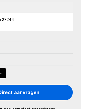
 × 185 cm (l × b × h)
 voor grootkeukens en high-volume
en 27244
Direct aanvragen