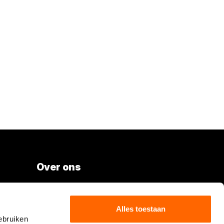
Over ons
Vacatures
Over Boels Rental
Alles toestaan
ebruiken