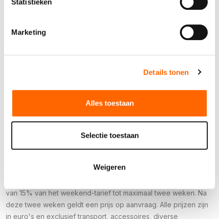
Statistieken
Lengte
88 cm
Marketing
Breedte
93 cm
Hoogte
170 cm
Details tonen
Stekker
CEE-stekker 5-polig 32A
Alles toestaan
Vermogen
400V/19Kw
Selectie toestaan
De huurprijzen (met uitzondering van machineverhuur- en
verkoopartikelen) zijn gebaseerd op een huurperiode van een
Weigeren
weekend oftewel drie dagen; dag voor gebruik ophalen, dag
na gebruik retourneren. Voor elke dag langer geldt een toeslag
van 15% van het weekend-tarief tot maximaal twee weken. Na
deze twee weken geldt een prijs op aanvraag. Alle prijzen zijn
in euro's en exclusief transport, accessoires, diverse