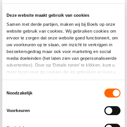
400V / 19 kW)
.
Maak een keuze
Deze website maakt gebruik van cookies
Afmetingen:
88 × 93 × 170 cm (l × b × h)
Samen met derde partijen, maken wij bij Boels op onze
Aantal
website gebruik van cookies. Wij gebruiken cookies om
Geschikt voor professioneel en intensief
ervoor te zorgen dat onze website goed functioneert, om
uw voorkeuren op te slaan, om inzicht te verkrijgen in
gebruik.
bezoekersgedrag maar ook voor marketing en social
media doeleinden (het laten zien van gepersonaliseerde
Direct aanvragen
advertenties). Door op ‘Details tonen’ te klikken, kunt u
meer lezen over de cookies die wij gebruiken en kunt u
uw voorkeuren opslaan. Door op ‘Alles toestaan’ te
Kwaliteit, service én een compleet
klikken, gaat u akkoord met het gebruik van alle cookies
Toestemmingsselectie
assortiment
zoals omschreven in onze cookieverklaring. U kunt uw
Noodzakelijk
gegeven toestemming op ieder moment wijzigen of
intrekken.
Voorkeuren
Specificaties