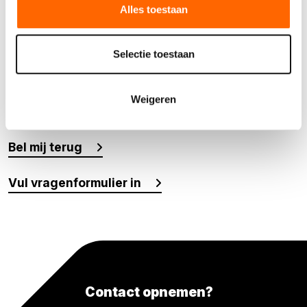
Alles toestaan
deze twee weken geldt een prijs op aanvraag. Alle prijzen zijn
in euro's en exclusief transport, accessoires, diverse
toebehoren, eventuele milieuheffingen en schade-afkoop en
Selectie toestaan
brand-/diefstalregelingen, brandstof en eventuele
milieuheffingen.
Weigeren
Meer weten over dit product?
Bel mij terug
Vul vragenformulier in
Contact opnemen?