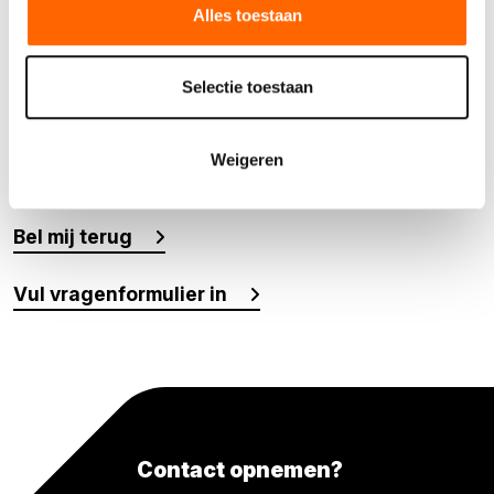
Alles toestaan
deze twee weken geldt een prijs op aanvraag. Alle prijzen zijn
in euro's en exclusief transport, accessoires, diverse
toebehoren, eventuele milieuheffingen en schade-afkoop en
Selectie toestaan
brand-/diefstalregelingen, brandstof en eventuele
milieuheffingen.
Weigeren
Meer weten over dit product?
Bel mij terug
Vul vragenformulier in
Contact opnemen?