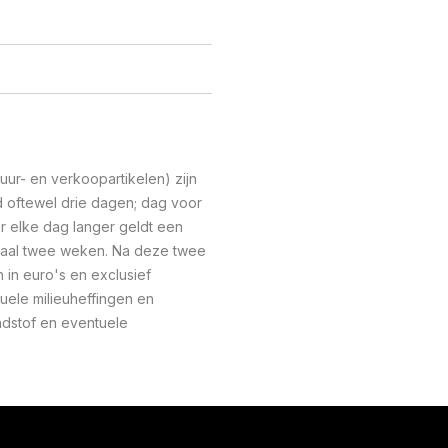
ur- en verkoopartikelen) zijn
oftewel drie dagen; dag voor
r elke dag langer geldt een
maal twee weken. Na deze twee
n in euro's en exclusief
uele milieuheffingen en
ndstof en eventuele