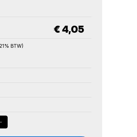
€
4,05
l. 21% BTW)