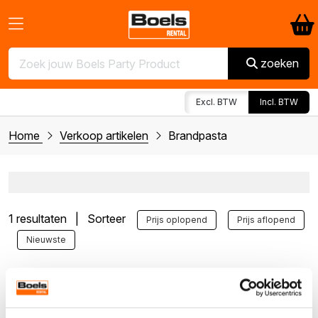
zoeken
Excl. BTW
Incl. BTW
Home
Verkoop artikelen
Brandpasta
1 resultaten | Sorteer
Prijs oplopend
Prijs aflopend
Nieuwste
Brandpasta
Artikelnr. 331045