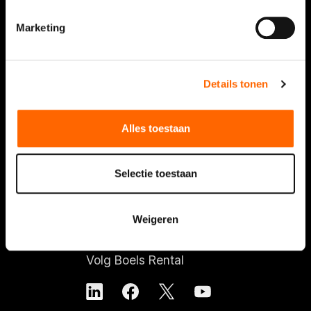
Klantenservice
Marketing
Overall services
Nieuws
Details tonen
FAQ
Contact
Alles toestaan
Over ons
Selectie toestaan
Vacatures
Over Boels Rental
Weigeren
Boels.com
Volg Boels Rental