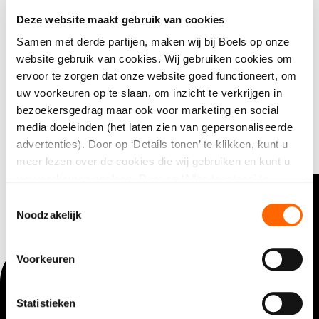
€
1,99
(incl. 21% BTW)
Deze website maakt gebruik van cookies
Samen met derde partijen, maken wij bij Boels op onze
Direct aanvragen
website gebruik van cookies. Wij gebruiken cookies om
ervoor te zorgen dat onze website goed functioneert, om
uw voorkeuren op te slaan, om inzicht te verkrijgen in
bezoekersgedrag maar ook voor marketing en social
media doeleinden (het laten zien van gepersonaliseerde
advertenties). Door op ‘Details tonen’ te klikken, kunt u
meer lezen over de cookies die wij gebruiken en kunt u
uw voorkeuren opslaan. Door op ‘Alles toestaan’ te
klikken, gaat u akkoord met het gebruik van alle cookies
Toestemmingsselectie
zoals omschreven in onze cookieverklaring. U kunt uw
Noodzakelijk
Contact opnemen?
gegeven toestemming op ieder moment wijzigen of
intrekken.
Voorkeuren
+31(0)346 203000
(lokaal tarief)
Statistieken