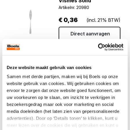
Vismes Solid
Artikelnr. 20980
€
0,36
(incl. 21% BTW)
Direct aanvragen
Deze website maakt gebruik van cookies
Samen met derde partijen, maken wij bij Boels op onze
Visvork Solid
website gebruik van cookies. Wij gebruiken cookies om
Artikelnr. 21026
ervoor te zorgen dat onze website goed functioneert, om
uw voorkeuren op te slaan, om inzicht te verkrijgen in
€
0,36
(incl. 21% BTW)
bezoekersgedrag maar ook voor marketing en social
media doeleinden (het laten zien van gepersonaliseerde
Direct aanvragen
advertenties). Door op ‘Details tonen’ te klikken, kunt u
meer lezen over de cookies die wij gebruiken en kunt u