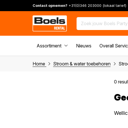
Contact opnemen?
+31(0)346 203000 (lokaal tarief)
Assortiment
Nieuws
Overall Servi
Home
Stroom & water toebehoren
Str
0 res
Ge
Welli