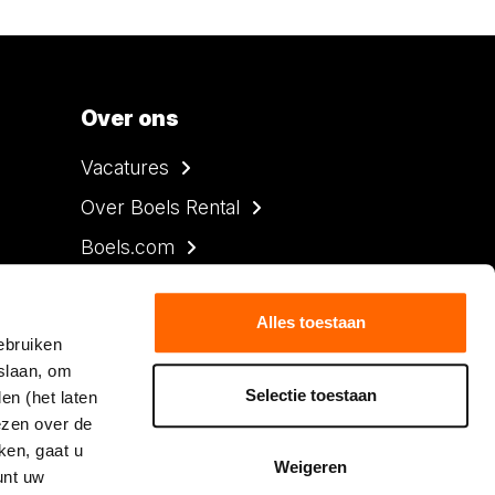
Over ons
Vacatures
Over Boels Rental
Boels.com
Volg Boels Rental
Alles toestaan
ebruiken
slaan, om
Selectie toestaan
en (het laten
lezen over de
ken, gaat u
verklaring
Verhuurvoorwaarden
Sitemap
Weigeren
unt uw