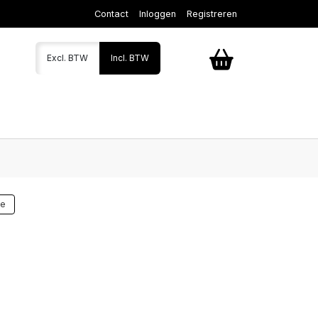
Contact
Inloggen
Registreren
Excl. BTW
Incl. BTW
te