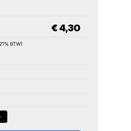
€
4,30
l. 21% BTW)