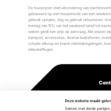
De huurprijzen (met uitzondering van machineverhu
gebaseerd op een huurperiode van een weekend 
gebruik ophalen, dag na gebruik retourneren. Voo
toeslag van 15% van het weekend-tarief tot maxi
weken geldt een prijs op aanvraag. Alle prijzen zij
transport, accessoires, diverse toebehoren, event
schade-afkoop en brand-/diefstalregelingen, bra
milieuheffingen.
Cont
+31(0
Deze website maakt gebru
(lokaa
Samen met derde partijen,