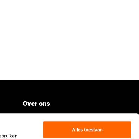
Over ons
Vacatures
Over Boels Rental
Alles toestaan
ebruiken