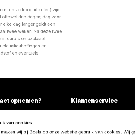
ur- en verkoopartikelen) zijn
oftewel drie dagen; dag voor
r elke dag langer geldt een
maal twee weken. Na deze twee
n in euro's en exclusief
uele milieuheffingen en
ndstof en eventuele
act opnemen?
Klantenservice
Overall services
)346 203000
ik van cookies
l tarief)
Nieuws
 maken wij bij Boels op onze website gebruik van cookies. Wij g