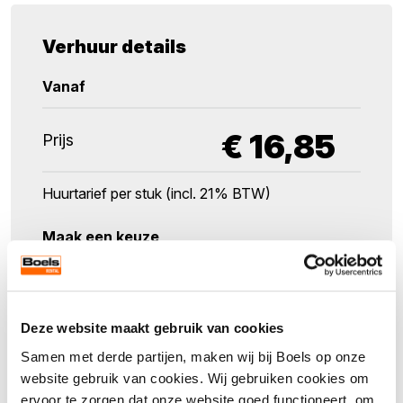
Verhuur details
Vanaf
€
16,85
Prijs
Huurtarief per stuk (incl. 21% BTW)
Maak een keuze
Verpakkingseenheid
1
Deze website maakt gebruik van cookies
Samen met derde partijen, maken wij bij Boels op onze
Aantal
website gebruik van cookies. Wij gebruiken cookies om
ervoor te zorgen dat onze website goed functioneert, om