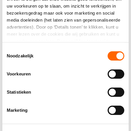
uw voorkeuren op te slaan, om inzicht te verkrijgen in
bezoekersgedrag maar ook voor marketing en social
media doeleinden (het laten zien van gepersonaliseerde
Direct aanvragen
advertenties). Door op ‘Details tonen’ te klikken, kunt u
meer lezen over de cookies die wij gebruiken en kunt u
uw voorkeuren opslaan. Door op ‘Alles toestaan’ te
Kwaliteit, service én een compleet
klikken, gaat u akkoord met het gebruik van alle cookies
Toestemmingsselectie
assortiment
zoals omschreven in onze cookieverklaring. U kunt uw
Noodzakelijk
gegeven toestemming op ieder moment wijzigen of
intrekken.
Voorkeuren
Specificaties
Statistieken
Kleur
Wit
Marketing
Verpakkingseenheid
1