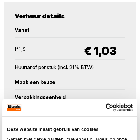
Verhuur details
Vanaf
€
1,03
Prijs
Huurtarief per stuk (incl. 21% BTW)
Maak een keuze
Verpakkingseenheid
15
Aantal
Deze website maakt gebruik van cookies
Samen met derde partijen, maken wij bij Boels op onze