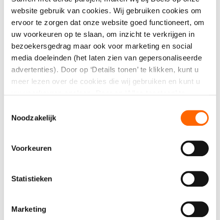
website gebruik van cookies. Wij gebruiken cookies om
ervoor te zorgen dat onze website goed functioneert, om
uw voorkeuren op te slaan, om inzicht te verkrijgen in
Direct aanvragen
bezoekersgedrag maar ook voor marketing en social
media doeleinden (het laten zien van gepersonaliseerde
advertenties). Door op ‘Details tonen’ te klikken, kunt u
Kwaliteit, service én een compleet
meer lezen over de cookies die wij gebruiken en kunt u
assortiment
uw voorkeuren opslaan. Door op ‘Alles toestaan’ te
klikken, gaat u akkoord met het gebruik van alle cookies
Toestemmingsselectie
zoals omschreven in onze cookieverklaring. U kunt uw
Noodzakelijk
gegeven toestemming op ieder moment wijzigen of
intrekken.
Voorkeuren
Specificaties
Lengte
20 cm
Statistieken
Breedte
10 cm
Marketing