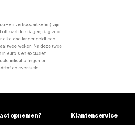
ur- en verkoopartikelen) zijn
oftewel drie dagen; dag voor
r elke dag langer geldt een
maal twee weken. Na deze twee
n in euro's en exclusief
uele milieuheffingen en
ndstof en eventuele
act opnemen?
Klantenservice
Overall services
)346 203000