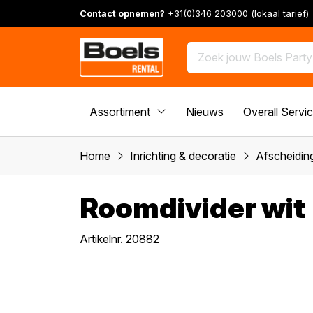
Contact opnemen?
+31(0)346 203000 (lokaal tarief)
Assortiment
Nieuws
Overall Servi
Home
Inrichting & decoratie
Afscheidi
Roomdivider wit
Artikelnr. 20882