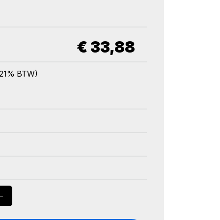
€
33,88
l. 21% BTW)