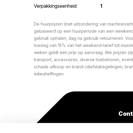
Verpakkingseenheid
1
De huurprijzen (met uitzondering van machineverhu
gebaseerd op een huurperiode van een weekend 
gebruik ophalen, dag na gebruik retourneren. Voo
toeslag van 15% van het weekend-tarief tot maxi
weken geldt een prijs op aanvraag. Alle prijzen zij
transport, accessoires, diverse toebehoren, event
schade-afkoop en brand-/diefstalregelingen, bra
milieuheffingen.
Cont
+31(0