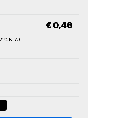
€
0,46
l. 21% BTW)