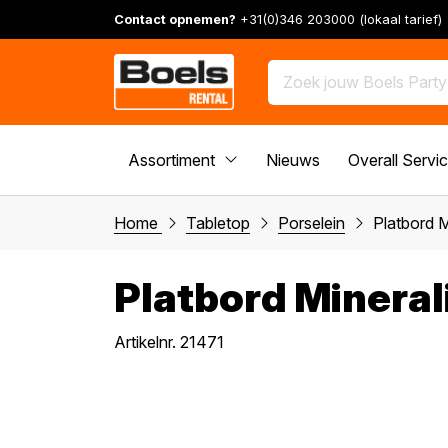
Contact opnemen?
+31(0)346 203000 (lokaal tarief)
Assortiment
Nieuws
Overall Servi
Home
Tabletop
Porselein
Platbord M
Platbord Minerali 
Artikelnr. 21471