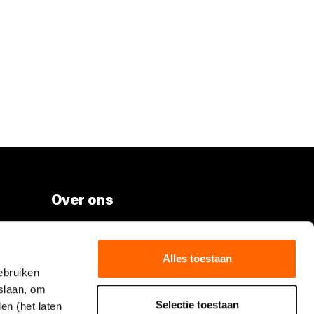
Over ons
Vacatures
Over Boels Rental
Alles toestaan
ebruiken
Boels.com
slaan, om
Selectie toestaan
en (het laten