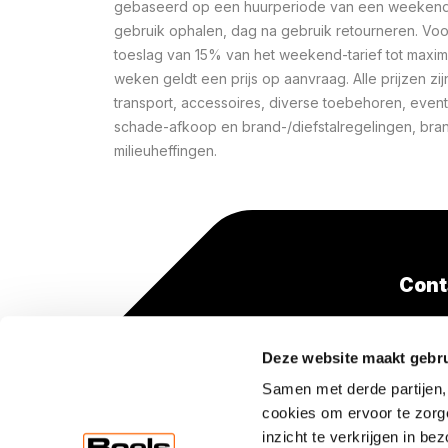
gebaseerd op een huurperiode van een weekend 
gebruik ophalen, dag na gebruik retourneren. Voo
toeslag van 15% van het weekend-tarief tot maxi
weken geldt een prijs op aanvraag. Alle prijzen zij
transport, accessoires, diverse toebehoren, event
schade-afkoop en brand-/diefstalregelingen, bra
milieuheffingen.
Cont
+31(0
Deze website maakt gebru
(lokaa
Samen met derde partijen,
cookies om ervoor te zorg
inzicht te verkrijgen in b