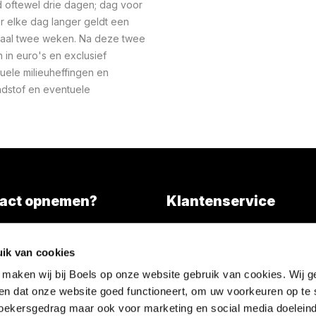
oftewel drie dagen; dag voor
r elke dag langer geldt een
maal twee weken. Na deze twee
n in euro's en exclusief
uele milieuheffingen en
ndstof en eventuele
act opnemen?
Klantenservice
Overall services
)346 203000
ik van cookies
l tarief)
Nieuws
 maken wij bij Boels op onze website gebruik van cookies. Wij g
FAQ
en dat onze website goed functioneert, om uw voorkeuren op te 
Contact
ezoekersgedrag maar ook voor marketing en social media doeleind