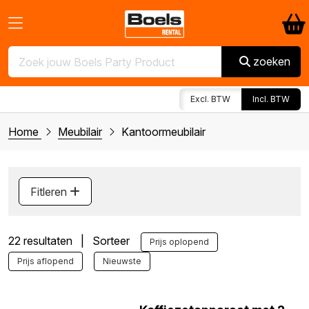
zoeken
Excl. BTW
Incl. BTW
Home
Meubilair
Kantoormeubilair
Fitleren
22 resultaten | Sorteer
Prijs oplopend
Prijs aflopend
Nieuwste