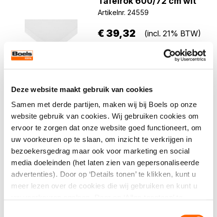
Tafelrok 600/72 cm wit
Artikelnr. 24559
€
39,32
(incl. 21% BTW)
Direct aanvragen
Deze website maakt gebruik van cookies
Samen met derde partijen, maken wij bij Boels op onze
website gebruik van cookies. Wij gebruiken cookies om
ervoor te zorgen dat onze website goed functioneert, om
Tafelrok 600/72 cm
uw voorkeuren op te slaan, om inzicht te verkrijgen in
zwart
bezoekersgedrag maar ook voor marketing en social
Artikelnr. 24558
media doeleinden (het laten zien van gepersonaliseerde
€
39,32
advertenties). Door op ‘Details tonen’ te klikken, kunt u
(incl. 21% BTW)
meer lezen over de cookies die wij gebruiken en kunt u
uw voorkeuren opslaan. Door op ‘Alles toestaan’ te
Direct aanvragen
klikken, gaat u akkoord met het gebruik van alle cookies
Toestemmingsselectie