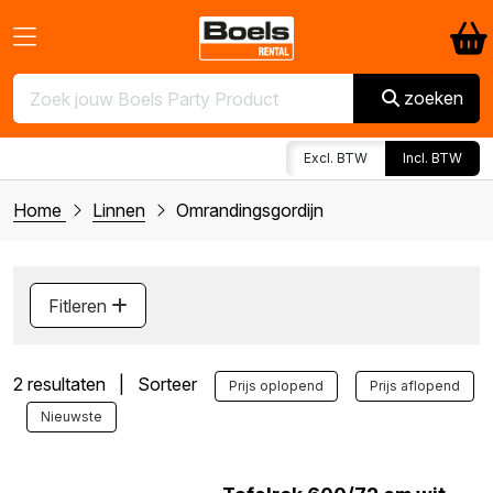
zoeken
Excl. BTW
Incl. BTW
Home
Linnen
Omrandingsgordijn
Fitleren
2 resultaten | Sorteer
Prijs oplopend
Prijs aflopend
Nieuwste