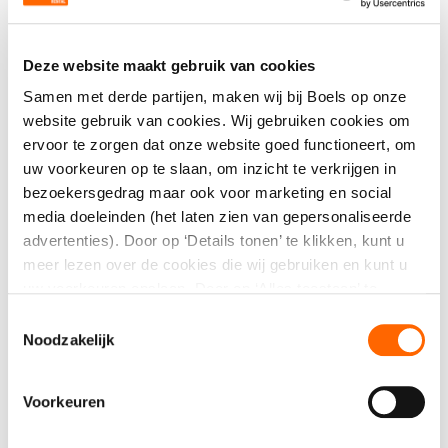
Maak een keuze
Deze website maakt gebruik van cookies
Verpakkingseenheid
Samen met derde partijen, maken wij bij Boels op onze
website gebruik van cookies. Wij gebruiken cookies om
1
ervoor te zorgen dat onze website goed functioneert, om
uw voorkeuren op te slaan, om inzicht te verkrijgen in
Aantal
bezoekersgedrag maar ook voor marketing en social
media doeleinden (het laten zien van gepersonaliseerde
advertenties). Door op ‘Details tonen’ te klikken, kunt u
meer lezen over de cookies die wij gebruiken en kunt u
uw voorkeuren opslaan. Door op ‘Alles toestaan’ te
klikken, gaat u akkoord met het gebruik van alle cookies
Direct aanvragen
Toestemmingsselectie
zoals omschreven in onze cookieverklaring. U kunt uw
Noodzakelijk
gegeven toestemming op ieder moment wijzigen of
intrekken.
Kwaliteit, service én een compleet
Voorkeuren
assortiment