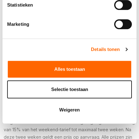
Statistieken
Marketing
Specificaties
Materiaal
Schuko stekker 2-polig
Details tonen
16A
Vermogen
230V/0,4kW
Alles toestaan
Verpakkingseenheid
1
Selectie toestaan
De huurprijzen (met uitzondering van machineverhuur- en
verkoopartikelen) zijn gebaseerd op een huurperiode van een
Weigeren
weekend oftewel drie dagen; dag voor gebruik ophalen, dag
na gebruik retourneren. Voor elke dag langer geldt een toeslag
van 15% van het weekend-tarief tot maximaal twee weken. Na
deze twee weken geldt een prijs op aanvraag. Alle prijzen zijn