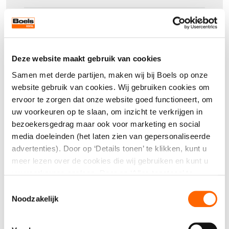
Afmetingen:
84 × 150 × 121 cm (l × b × h)
Verpakkingseenheid
Vermogen:
0,4 kW
1
Deze website maakt gebruik van cookies
Een representatieve en praktische oplossing
Aantal
Samen met derde partijen, maken wij bij Boels op onze
voor gekoelde productpresentatie.
website gebruik van cookies. Wij gebruiken cookies om
ervoor te zorgen dat onze website goed functioneert, om
uw voorkeuren op te slaan, om inzicht te verkrijgen in
bezoekersgedrag maar ook voor marketing en social
media doeleinden (het laten zien van gepersonaliseerde
Direct aanvragen
advertenties). Door op ‘Details tonen’ te klikken, kunt u
meer lezen over de cookies die wij gebruiken en kunt u
Kwaliteit, service én een compleet
uw voorkeuren opslaan. Door op ‘Alles toestaan’ te
klikken, gaat u akkoord met het gebruik van alle cookies
assortiment
Toestemmingsselectie
zoals omschreven in onze cookieverklaring. U kunt uw
Noodzakelijk
gegeven toestemming op ieder moment wijzigen of
intrekken.