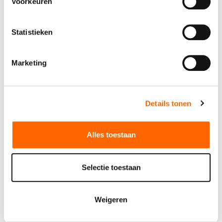
Voorkeuren
Specificaties
Statistieken
Lengte
84 cm
Marketing
Breedte
150 cm
Hoogte
121 cm
Details tonen
Stekker
Schuko stekker 2-polig
16A
Alles toestaan
Vermogen
230V/0,4kW
Selectie toestaan
Verpakkingseenheid
1
Weigeren
De huurprijzen (met uitzondering van machineverhuur- en
verkoopartikelen) zijn gebaseerd op een huurperiode van een