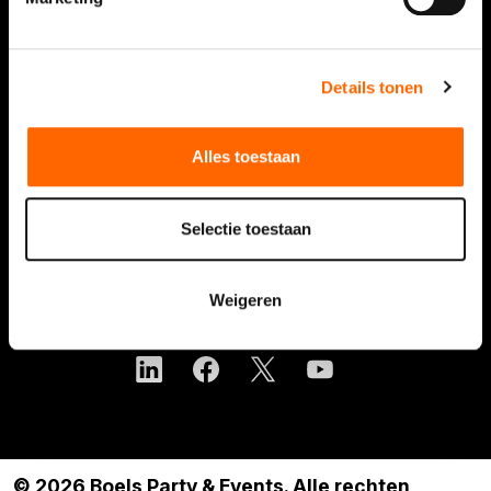
Nieuws
FAQ
Contact
Details tonen
Over ons
Alles toestaan
Vacatures
Over Boels Rental
Selectie toestaan
Boels.com
Weigeren
Volg Boels Rental
© 2026 Boels Party & Events. Alle rechten