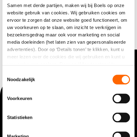
Samen met derde partijen, maken wij bij Boels op onze
website gebruik van cookies. Wij gebruiken cookies om
Wellicht kunt u uw zoekspecificaties wat
ervoor te zorgen dat onze website goed functioneert, om
aanpassen.
uw voorkeuren op te slaan, om inzicht te verkrijgen in
bezoekersgedrag maar ook voor marketing en social
media doeleinden (het laten zien van gepersonaliseerde
advertenties). Door op ‘Details tonen’ te klikken, kunt u
meer lezen over de cookies die wij gebruiken en kunt u
uw voorkeuren opslaan. Door op ‘Alles toestaan’ te
klikken, gaat u akkoord met het gebruik van alle cookies
Contact opnemen?
Toestemmingsselectie
zoals omschreven in onze cookieverklaring. U kunt uw
Noodzakelijk
gegeven toestemming op ieder moment wijzigen of
+31(0)346 203000
intrekken.
(lokaal tarief)
Voorkeuren
Klantenservice
Statistieken
Overall services
Marketing