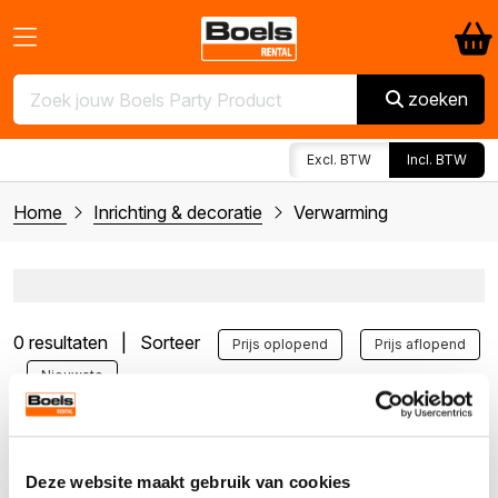
zoeken
Excl. BTW
Incl. BTW
Home
Inrichting & decoratie
Verwarming
0 resultaten | Sorteer
Prijs oplopend
Prijs aflopend
Nieuwste
Geen producten
gevonden
Deze website maakt gebruik van cookies