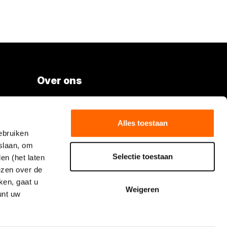
Over ons
Vacatures
Over Boels Rental
Alles toestaan
ebruiken
Boels.com
slaan, om
Selectie toestaan
en (het laten
Volg Boels Rental
lezen over de
ken, gaat u
Weigeren
unt uw