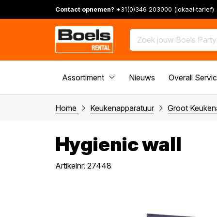
Contact opnemen?
+31(0)346 203000 (lokaal tarief)
Assortiment
Nieuws
Overall Servi
Home
Keukenapparatuur
Groot Keuken
Hygienic wall
Artikelnr. 27448