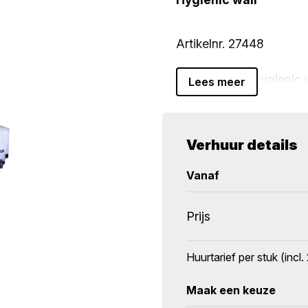
Artikelnr. 27448
Professionele hygienic 
Lees meer
met een tankinhoud van 
van hygiëne in horeca-
Verhuur details
De hygienic wall werkt 
Vanaf
2,3 kW).
Prijs
Afmetingen: 81 × 103 × 
Geschikt voor professio
Huurtarief per stuk (inc
Maak een keuze