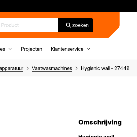
zoeken
ces
Projecten
Klantenservice
apparatuur
Vaatwasmachines
Hygienic wall - 27448
Omschrijving
Hygienic wall