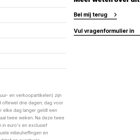
Bel mij terug
Vul vragenformulier in
ur- en verkoopartikelen) zijn
oftewel drie dagen; dag voor
r elke dag langer geldt een
maal twee weken. Na deze twee
n in euro's en exclusief
uele milieuheffingen en