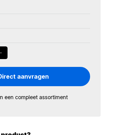
Direct aanvragen
én een compleet assortiment
t product?