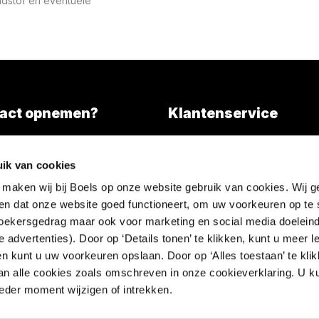
ndstof en eventuele
act opnemen?
Klantenservice
Overall services
)346 203000
ik van cookies
l tarief)
Nieuws
 maken wij bij Boels op onze website gebruik van cookies. Wij g
FAQ
en dat onze website goed functioneert, om uw voorkeuren op te 
Contact
ezoekersgedrag maar ook voor marketing en social media doeleind
 advertenties). Door op ‘Details tonen’ te klikken, kunt u meer 
en kunt u uw voorkeuren opslaan. Door op ‘Alles toestaan’ te klik
an alle cookies zoals omschreven in onze cookieverklaring. U k
der moment wijzigen of intrekken.