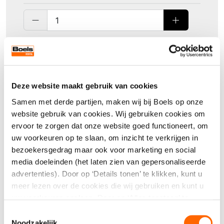
Direct aanvragen
Deze website maakt gebruik van cookies
Kwaliteit, service én een compleet
Samen met derde partijen, maken wij bij Boels op onze
assortiment
website gebruik van cookies. Wij gebruiken cookies om
ervoor te zorgen dat onze website goed functioneert, om
uw voorkeuren op te slaan, om inzicht te verkrijgen in
bezoekersgedrag maar ook voor marketing en social
media doeleinden (het laten zien van gepersonaliseerde
Specificaties
advertenties). Door op ‘Details tonen’ te klikken, kunt u
meer lezen over de cookies die wij gebruiken en kunt u
Lengte
53 cm
uw voorkeuren opslaan. Door op ‘Alles toestaan’ te
klikken, gaat u akkoord met het gebruik van alle cookies
Toestemmingsselectie
Breedte
32,5 cm
zoals omschreven in onze cookieverklaring. U kunt uw
Noodzakelijk