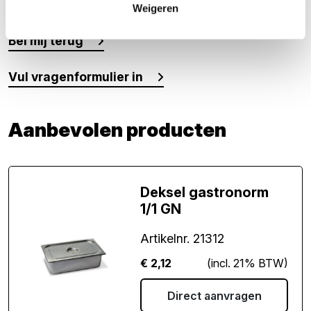
Meer weten over dit product?
Weigeren
Bel mij terug
Vul vragenformulier in
Aanbevolen producten
Deksel gastronorm
1/1 GN
Artikelnr. 21312
€
2,12
(incl. 21% BTW)
Direct aanvragen