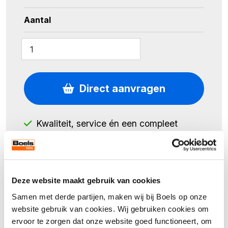
Aantal
Afmetingen: 80 × 70 × 103 cm (b × d × h)
Geschikt voor professioneel en intensief
gebruik.
Direct aanvragen
Kwaliteit, service én een compleet
assortiment
Deze website maakt gebruik van cookies
Samen met derde partijen, maken wij bij Boels op onze
Specificaties
website gebruik van cookies. Wij gebruiken cookies om
ervoor te zorgen dat onze website goed functioneert, om
Breedte
80 cm