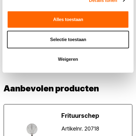
Details tonen
toebehoren, eventuele milieuheffingen en schade-afkoop en
brand-/diefstalregelingen, brandstof en eventuele
Alles toestaan
milieuheffingen.
Meer weten over dit product?
Selectie toestaan
Bel mij terug
Weigeren
Vul vragenformulier in
Aanbevolen producten
Frituurschep
Artikelnr. 20718