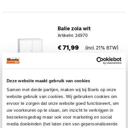
Balie zola wit
Artikelnr. 24970
€
71,99
(incl. 21% BTW)
Direct aanvragen
Deze website maakt gebruik van cookies
Samen met derde partijen, maken wij bij Boels op onze
website gebruik van cookies. Wij gebruiken cookies om
ervoor te zorgen dat onze website goed functioneert, om
Balie zola zwart
uw voorkeuren op te slaan, om inzicht te verkrijgen in
Artikelnr. 24971
bezoekersgedrag maar ook voor marketing en social
media doeleinden (het laten zien van gepersonaliseerde
€
71,99
(incl. 21% BTW)