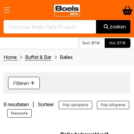
zoeken
Excl. BTW
Incl. BTW
Home
Buffet & Bar
Balies
Fitleren
6 resultaten | Sorteer
Prijs oplopend
Prijs aflopend
Nieuwste