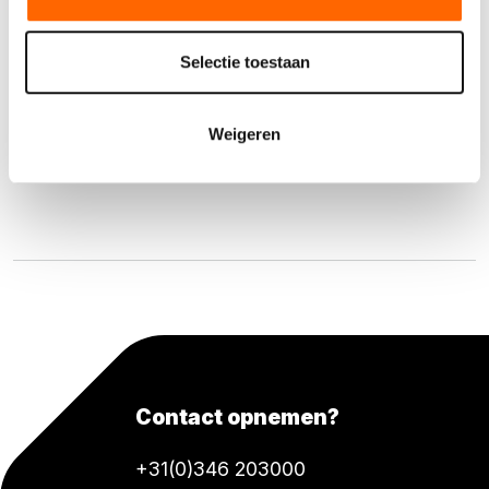
Buffet balie inklapbaar
Artikelnr. 24473
Selectie toestaan
€
99,22
(incl. 21% BTW)
Weigeren
Direct aanvragen
Contact opnemen?
+31(0)346 203000