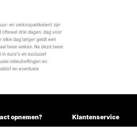
ur- en verkoopartikelen) zijn
oftewel drie dagen; dag voor
r elke dag langer geldt een
maal twee weken. Na deze twee
n in euro's en exclusief
uele milieuheffingen en
ndstof en eventuele
act opnemen?
Klantenservice
Overall services
)346 203000