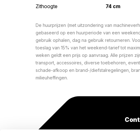
Zithoogte
74 cm
De huurprijzen (met uitzondering van machineverhu
gebaseerd op een huurperiode van een weekend 
gebruik ophalen, dag na gebruik retourneren. Voo
toeslag van 15% van het weekend-tarief tot maxi
weken geldt een prijs op aanvraag. Alle prijzen zij
transport, accessoires, diverse toebehoren, event
schade-afkoop en brand-/diefstalregelingen, bra
milieuheffingen.
Cont
+31(0