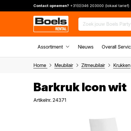
Contact opnemen?
+31(0)346 203000 (lokaal tarief)
Assortiment
Nieuws
Overall Servi
Home
Meubilair
Zitmeubilair
Krukken
Barkruk Icon wit
Artikelnr. 24371